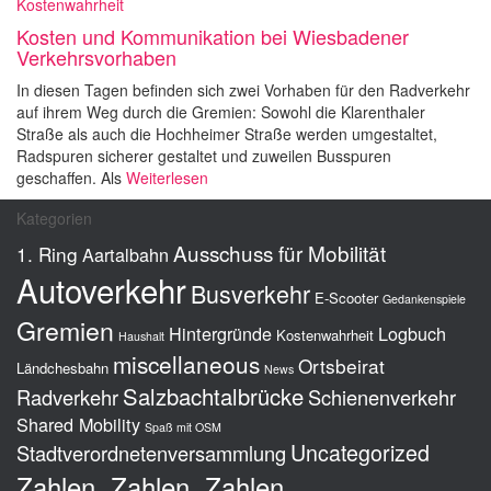
Kostenwahrheit
Kosten und Kommunikation bei Wiesbadener
Verkehrsvorhaben
In diesen Tagen befinden sich zwei Vorhaben für den Radverkehr
auf ihrem Weg durch die Gremien: Sowohl die Klarenthaler
Straße als auch die Hochheimer Straße werden umgestaltet,
Radspuren sicherer gestaltet und zuweilen Busspuren
geschaffen. Als
Weiterlesen
Kategorien
Ausschuss für Mobilität
1. Ring
Aartalbahn
Autoverkehr
Busverkehr
E-Scooter
Gedankenspiele
Gremien
Hintergründe
Logbuch
Kostenwahrheit
Haushalt
miscellaneous
Ortsbeirat
Ländchesbahn
News
Salzbachtalbrücke
Radverkehr
Schienenverkehr
Shared Mobility
Spaß mit OSM
Uncategorized
Stadtverordnetenversammlung
Zahlen, Zahlen, Zahlen