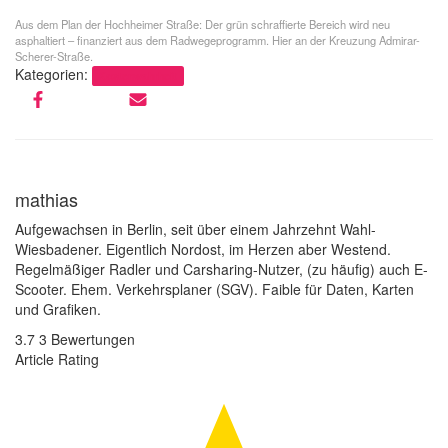
Aus dem Plan der Hochheimer Straße: Der grün schraffierte Bereich wird neu
asphaltiert – finanziert aus dem Radwegeprogramm. Hier an der Kreuzung Admirar-
Scherer-Straße.
Kategorien:
Kostenwahrheit
mathias
Aufgewachsen in Berlin, seit über einem Jahrzehnt Wahl-
Wiesbadener. Eigentlich Nordost, im Herzen aber Westend.
Regelmäßiger Radler und Carsharing-Nutzer, (zu häufig) auch E-
Scooter. Ehem. Verkehrsplaner (SGV). Faible für Daten, Karten
und Grafiken.
3.7
3
Bewertungen
Article Rating