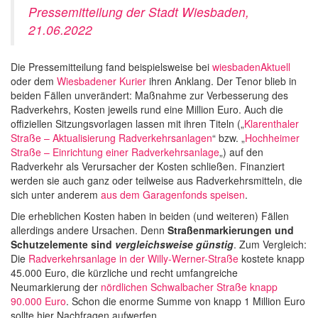
Pressemitteilung der Stadt Wiesbaden,
21.06.2022
Die Pressemitteilung fand beispielsweise bei
wiesbadenAktuell
oder dem
Wiesbadener Kurier
ihren Anklang. Der Tenor blieb in
beiden Fällen unverändert: Maßnahme zur Verbesserung des
Radverkehrs, Kosten jeweils rund eine Million Euro. Auch die
offiziellen Sitzungsvorlagen lassen mit ihren Titeln („
Klarenthaler
Straße – Aktualisierung Radverkehrsanlagen
“ bzw. „
Hochheimer
Straße – Einrichtung einer Radverkehrsanlage
„) auf den
Radverkehr als Verursacher der Kosten schließen. Finanziert
werden sie auch ganz oder teilweise aus Radverkehrsmitteln, die
sich unter anderem
aus dem Garagenfonds speisen
.
Die erheblichen Kosten haben in beiden (und weiteren) Fällen
allerdings andere Ursachen. Denn
Straßenmarkierungen und
Schutzelemente sind
vergleichsweise günstig
. Zum Vergleich:
Die
Radverkehrsanlage in der Willy-Werner-Straße
kostete knapp
45.000 Euro, die kürzliche und recht umfangreiche
Neumarkierung der
nördlichen Schwalbacher Straße knapp
90.000 Euro
. Schon die enorme Summe von knapp 1 Million Euro
sollte hier Nachfragen aufwerfen.