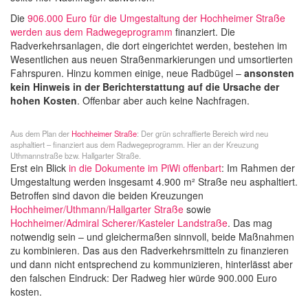
Die
906.000 Euro für die Umgestaltung der Hochheimer Straße
werden aus dem Radwegeprogramm
finanziert. Die
Radverkehrsanlagen, die dort eingerichtet werden, bestehen im
Wesentlichen aus neuen Straßenmarkierungen und umsortierten
Fahrspuren. Hinzu kommen einige, neue Radbügel –
ansonsten
kein Hinweis in der Berichterstattung auf die Ursache der
hohen Kosten
. Offenbar aber auch keine Nachfragen.
Aus dem Plan der
Hochheimer Straße
: Der grün schraffierte Bereich wird neu
asphaltiert – finanziert aus dem Radwegeprogramm. Hier an der Kreuzung
Uthmannstraße bzw. Hallgarter Straße.
Erst ein Blick
in die Dokumente im PiWi offenbart
: Im Rahmen der
Umgestaltung werden insgesamt 4.900 m² Straße neu asphaltiert.
Betroffen sind davon die beiden Kreuzungen
Hochheimer/Uthmann/Hallgarter Straße
sowie
Hochheimer/Admiral Scherer/Kasteler Landstraße
. Das mag
notwendig sein – und gleichermaßen sinnvoll, beide Maßnahmen
zu kombinieren. Das aus den Radverkehrsmitteln zu finanzieren
und dann nicht entsprechend zu kommunizieren, hinterlässt aber
den falschen Eindruck: Der Radweg hier würde 900.000 Euro
kosten.