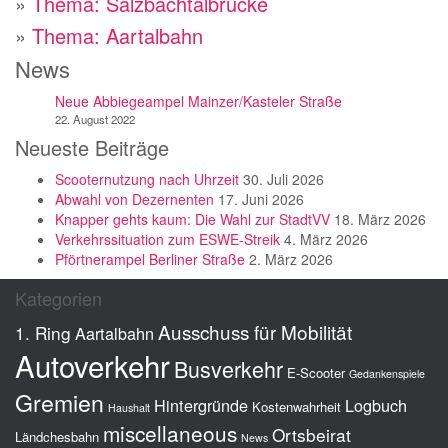
»
Thema: Salzbachtalbrücke
»
Thema: Aartalbahn
News
Neue Abbiegeampel Mainzer/Kasteler Straße
22. August 2022
Neueste Beiträge
Scooternutzung nach Uhrzeit
30. Juli 2026
Abwahl von Dezernenten
17. Juni 2026
Knapper gehts kaum: Die Wahl zur StadtVV
18. März 2026
Verkehrssituation zum ESWE-Streik
4. März 2026
Pförtnerampel Berliner Straße
2. März 2026
Kategorien
Ausschuss für Mobilität
1. Ring
Aartalbahn
Autoverkehr
Busverkehr
E-Scooter
Gedankenspiele
Gremien
Hintergründe
Logbuch
Kostenwahrheit
Haushalt
miscellaneous
Ortsbeirat
Ländchesbahn
News