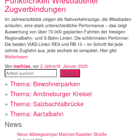
Pünktlichkeit Wiesbadener
Zugverbindungen
Im Jahresrückblick zeigen die Nahverkehrszüge, die Wiesbaden
anlaufen, eine stark unterschiedliche Performance – das zeigt
Auswertung von über 70.000 geplanten Fahrten der hiesigen
Regionalbahn- und S-Bahn-Linien. Die schlimmsten Performer:
Die beiden VIAS-Linien RE9 und RB 10 – im Schnitt fiel jede
zehnte Zugfahrt aus, jede sechste ist verspätet. Hier gibt
Weiterlesen
Von
mathias
, vor
2 Jahren
9. Januar 2025
Suchen
Suchen
»
Thema: Bewohnerparken
»
Thema: Amöneburger Kreisel
»
Thema: Salzbachtalbrücke
»
Thema: Aartalbahn
News
Neue Abbiegeampel Mainzer/Kasteler Straße
22. August 2022