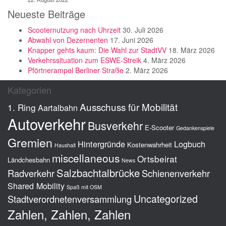
Neueste Beiträge
Scooternutzung nach Uhrzeit
30. Juli 2026
Abwahl von Dezernenten
17. Juni 2026
Knapper gehts kaum: Die Wahl zur StadtVV
18. März 2026
Verkehrssituation zum ESWE-Streik
4. März 2026
Pförtnerampel Berliner Straße
2. März 2026
Kategorien
Ausschuss für Mobilität
1. Ring
Aartalbahn
Autoverkehr
Busverkehr
E-Scooter
Gedankenspiele
Gremien
Hintergründe
Logbuch
Kostenwahrheit
Haushalt
miscellaneous
Ortsbeirat
Ländchesbahn
News
Salzbachtalbrücke
Radverkehr
Schienenverkehr
Shared Mobility
Spaß mit OSM
Uncategorized
Stadtverordnetenversammlung
Zahlen, Zahlen, Zahlen