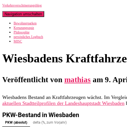
Verkehrsverschönerungsblog
Navigation umschalten
Bewohnerparken
Kreuzungsquiz
Philosophie
persönliches Logbuch
MISC
Wiesbadens Kraftfahrze
Veröffentlicht von
mathias
am
9. Apr
Wiesbadens Bestand an Kraftfahrzeugen wächst. Im Verglei
aktuellen Stadtteilprofilen der Landeshauptstadt Wiesbaden
h