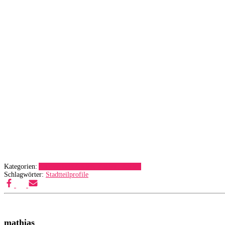
Kategorien:
Autoverkehr
Zahlen, Zahlen, Zahlen
Schlagwörter:
Stadtteilprofile
mathias