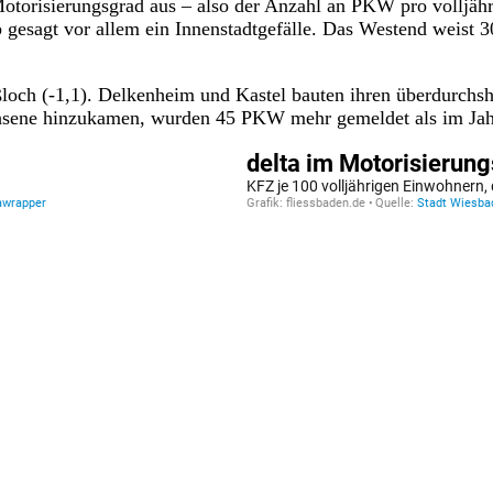
otorisierungsgrad aus – also der Anzahl an PKW pro volljähri
rob gesagt vor allem ein Innenstadtgefälle. Das Westend wei
och (-1,1). Delkenheim und Kastel bauten ihren überdurchshcn
chsene hinzukamen, wurden 45 PKW mehr gemeldet als im Jah