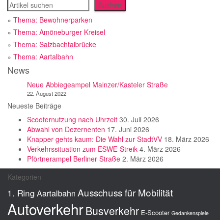
Suchen
Suchen
»
Thema: Bewohnerparken
»
Thema: Amöneburger Kreisel
»
Thema: Salzbachtalbrücke
»
Thema: Aartalbahn
News
Neue Abbiegeampel Mainzer/Kasteler Straße
22. August 2022
Neueste Beiträge
Scooternutzung nach Uhrzeit
30. Juli 2026
Abwahl von Dezernenten
17. Juni 2026
Knapper gehts kaum: Die Wahl zur StadtVV
18. März 2026
Verkehrssituation zum ESWE-Streik
4. März 2026
Pförtnerampel Berliner Straße
2. März 2026
Kategorien
Ausschuss für Mobilität
1. Ring
Aartalbahn
Autoverkehr
Busverkehr
E-Scooter
Gedankenspiele