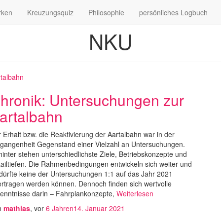
rken
Kreuzungsquiz
Philosophie
persönliches Logbuch
NKU
talbahn
hronik: Untersuchungen zur
artalbahn
 Erhalt bzw. die Reaktivierung der Aartalbahn war in der
gangenheit Gegenstand einer Vielzahl an Untersuchungen.
inter stehen unterschiedlichste Ziele, Betriebskonzepte und
ailtiefen. Die Rahmenbedingungen entwickeln sich weiter und
dürfte keine der Untersuchungen 1:1 auf das Jahr 2021
rtragen werden können. Dennoch finden sich wertvolle
enntnisse darin – Fahrplankonzepte,
Weiterlesen
n
mathias
, vor
6 Jahren
14. Januar 2021