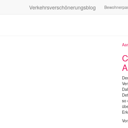
Verkehrsverschönerungsblog
Bewohnerpa
Aar
C
A
Der
Ver
Dah
Det
so 
übe
Erk
Vo