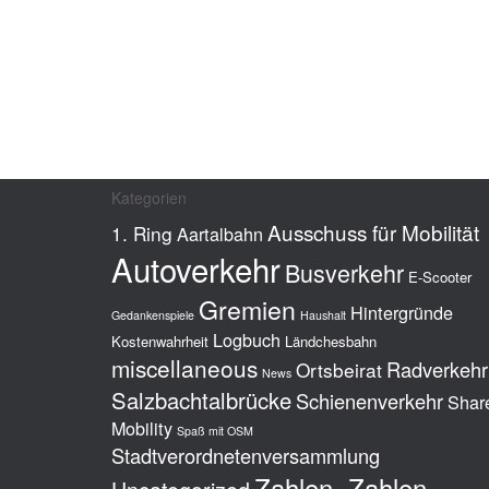
Kategorien
Ausschuss für Mobilität
1. Ring
Aartalbahn
Autoverkehr
Busverkehr
E-Scooter
Gremien
Hintergründe
Gedankenspiele
Haushalt
Logbuch
Kostenwahrheit
Ländchesbahn
miscellaneous
Radverkehr
Ortsbeirat
News
Salzbachtalbrücke
Schienenverkehr
Shar
Mobility
Spaß mit OSM
Stadtverordnetenversammlung
Zahlen, Zahlen,